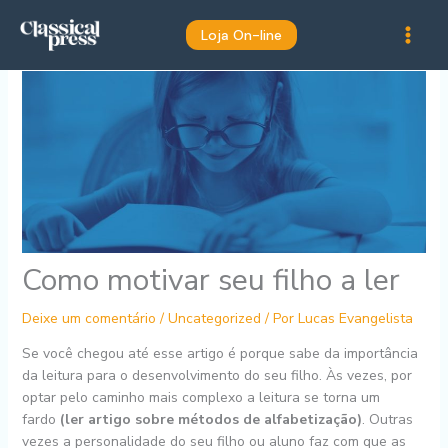
Ir
para
Loja On-line
o
conteúdo
Como motivar seu filho a ler
Deixe um comentário
/
Uncategorized
/ Por
Lucas Evangelista
Se você chegou até esse artigo é porque sabe da importância
da leitura para o desenvolvimento do seu filho. Às vezes, por
optar pelo caminho mais complexo a leitura se torna um
fardo
(ler artigo sobre métodos de alfabetização)
. Outras
vezes a personalidade do seu filho ou aluno faz com que as